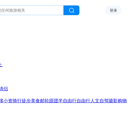
登录
上
情侣
侈
小资
骑行
徒步
美食
邮轮
跟团
半自由行
自由行
人文
自驾
摄影
购物