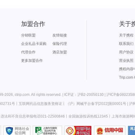
加盟合作
关于
分销联盟
友情链接
关于携程
企业礼品卡采购
保险代理
联系我们
代理合作
酒店加盟
用户协议
更多加盟合作
营业执照
携程内容
Trip.com
99-
2026
,
ctrip.com
. All rights reserved. |
ICP证：沪B2-20050130
|
沪ICP备0802358
02731号
丨
互联网药品信息服务资格证
丨
（沪）网械平台备字[2022]第00001号
|
沪网
违法和不良信息举报电话021-22500846
丨
全国旅游投诉热线12345
丨
上海市旅游网
网络社会
征信网