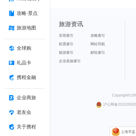
攻略·景点
旅游资讯
旅游地图
宾馆索引
攻略索引
机票索引
网站导航
全球购
旅游索引
邮轮索引
企业差旅索引
礼品卡
携程金融
Copyright©
19
企业商旅
沪公网备310105020
老友会
关于携程
上海市监