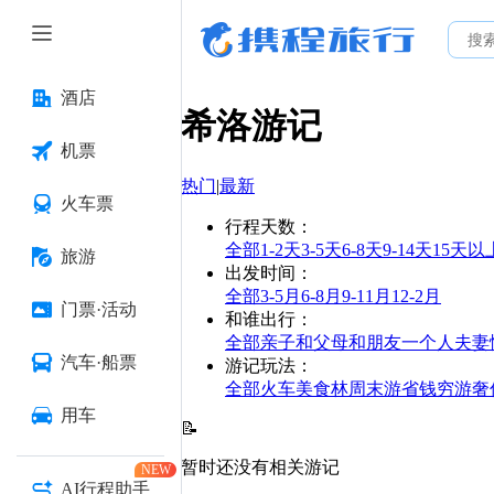
酒店
希洛
游记
机票
热门
|
最新
火车票
行程天数
：
全部
1-2天
3-5天
6-8天
9-14天
15天以
旅游
出发时间
：
全部
3-5月
6-8月
9-11月
12-2月
门票·活动
和谁出行
：
全部
亲子
和父母
和朋友
一个人
夫妻
汽车·船票
游记玩法
：
全部
火车
美食林
周末游
省钱
穷游
奢
用车
📝
暂时还没有相关游记
NEW
AI行程助手