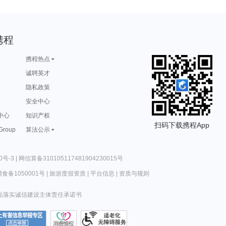
携程
携程热点
诚聘英才
隐私政策
安全中心
中心
知识产权
扫码下载携程App
 Group
算法公示
0号-3
|
网信算备310105117481904230015号
食备1050001号
|
旅游度假资质
|
平台信息
|
资质与规则
站落实诚信建设主体责任承诺书