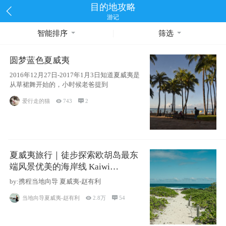
目的地攻略
游记
智能排序
筛选
圆梦蓝色夏威夷
2016年12月27日-2017年1月3日知道夏威夷是
从草裙舞开始的，小时候老爸提到
爱行走的猫

743

2
夏威夷旅行｜徒步探索欧胡岛最东
端风景优美的海岸线 Kaiwi
Shoreline Trail
by:携程当地向导 夏威夷-赵有利
当地向导夏威夷-赵有利

2.8万

54