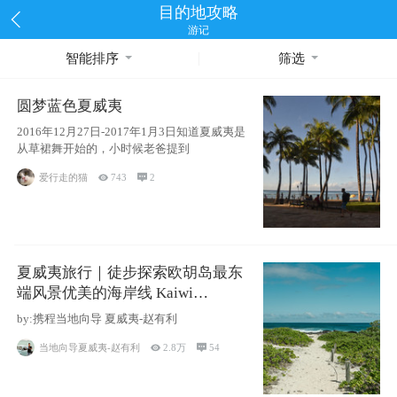
目的地攻略
游记
智能排序
筛选
圆梦蓝色夏威夷
2016年12月27日-2017年1月3日知道夏威夷是
从草裙舞开始的，小时候老爸提到
爱行走的猫

743

2
夏威夷旅行｜徒步探索欧胡岛最东
端风景优美的海岸线 Kaiwi
Shoreline Trail
by:携程当地向导 夏威夷-赵有利
当地向导夏威夷-赵有利

2.8万

54