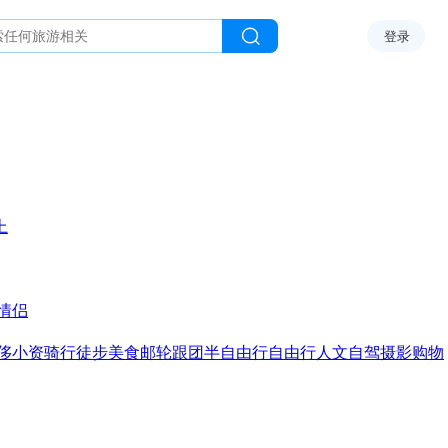
登录
上
情侣
侈
小资
骑行
徒步
美食
邮轮
跟团
半自由行
自由行
人文
自驾
摄影
购物