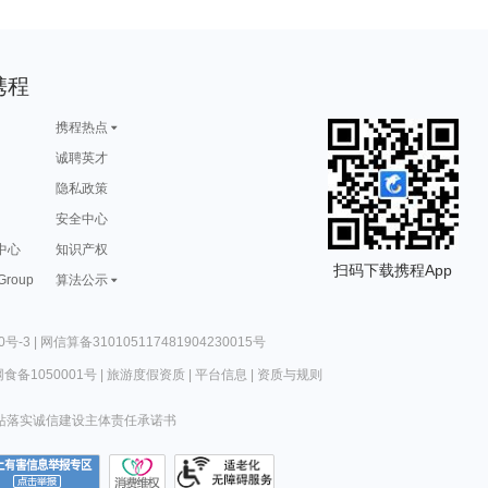
携程
携程热点
诚聘英才
隐私政策
安全中心
中心
知识产权
扫码下载携程App
 Group
算法公示
0号-3
|
网信算备310105117481904230015号
食备1050001号
|
旅游度假资质
|
平台信息
|
资质与规则
站落实诚信建设主体责任承诺书