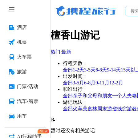
酒店
檀香山
游记
机票
热门
|
最新
火车票
行程天数
：
全部
1-2天
3-5天
6-8天
9-14天
15天以
旅游
出发时间
：
全部
3-5月
6-8月
9-11月
12-2月
门票·活动
和谁出行
：
全部
亲子
和父母
和朋友
一个人
夫妻
汽车·船票
游记玩法
：
全部
火车
美食林
周末游
省钱
穷游
奢
用车
📝
暂时还没有相关游记
NEW
AI行程助手