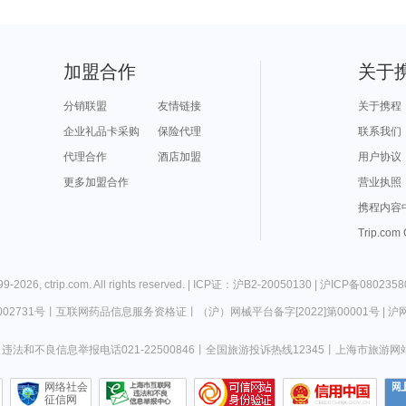
加盟合作
关于
分销联盟
友情链接
关于携程
企业礼品卡采购
保险代理
联系我们
代理合作
酒店加盟
用户协议
更多加盟合作
营业执照
携程内容
Trip.com
99-
2026
,
ctrip.com
. All rights reserved. |
ICP证：沪B2-20050130
|
沪ICP备0802358
02731号
丨
互联网药品信息服务资格证
丨
（沪）网械平台备字[2022]第00001号
|
沪网
违法和不良信息举报电话021-22500846
丨
全国旅游投诉热线12345
丨
上海市旅游网
网络社会
征信网