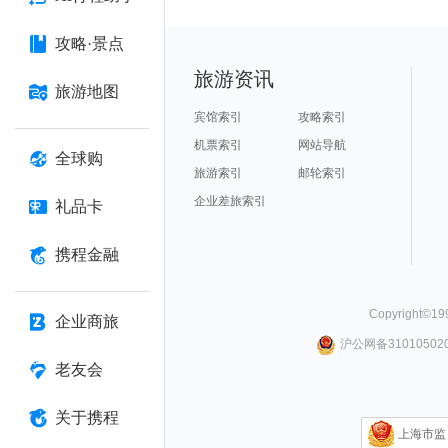
攻略·景点
旅游资讯
旅游地图
宾馆索引
攻略索引
机票索引
网站导航
全球购
旅游索引
邮轮索引
企业差旅索引
礼品卡
携程金融
Copyright©
19
企业商旅
沪公网备310105020
老友会
关于携程
上海市监