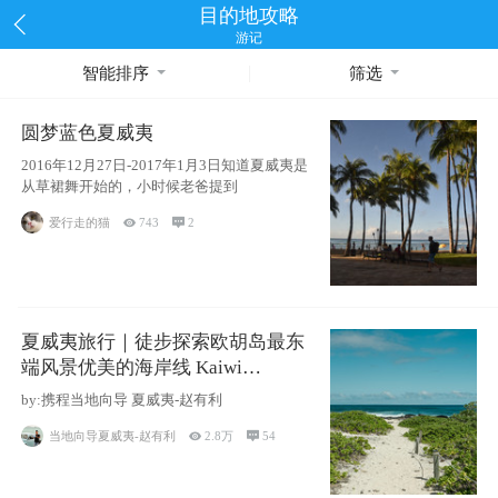
目的地攻略
游记
智能排序
筛选
圆梦蓝色夏威夷
2016年12月27日-2017年1月3日知道夏威夷是
从草裙舞开始的，小时候老爸提到
爱行走的猫

743

2
夏威夷旅行｜徒步探索欧胡岛最东
端风景优美的海岸线 Kaiwi
Shoreline Trail
by:携程当地向导 夏威夷-赵有利
当地向导夏威夷-赵有利

2.8万

54