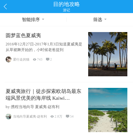
目的地攻略
游记
智能排序
筛选
圆梦蓝色夏威夷
2016年12月27日-2017年1月3日知道夏威夷是
从草裙舞开始的，小时候老爸提到
爱行走的猫

743

2
夏威夷旅行｜徒步探索欧胡岛最东
端风景优美的海岸线 Kaiwi
Shoreline Trail
by:携程当地向导 夏威夷-赵有利
当地向导夏威夷-赵有利

2.8万

54