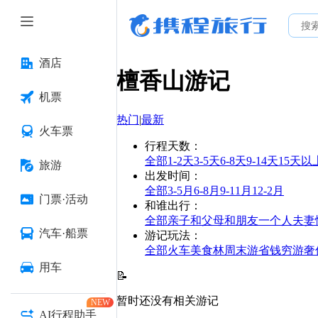
酒店
檀香山
游记
机票
热门
|
最新
火车票
行程天数
：
全部
1-2天
3-5天
6-8天
9-14天
15天以
旅游
出发时间
：
全部
3-5月
6-8月
9-11月
12-2月
门票·活动
和谁出行
：
全部
亲子
和父母
和朋友
一个人
夫妻
汽车·船票
游记玩法
：
全部
火车
美食林
周末游
省钱
穷游
奢
用车
📝
暂时还没有相关游记
NEW
AI行程助手