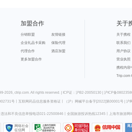
加盟合作
关于
分销联盟
友情链接
关于携程
企业礼品卡采购
保险代理
联系我们
代理合作
酒店加盟
用户协议
更多加盟合作
营业执照
携程内容
Trip.com
99-
2026
,
ctrip.com
. All rights reserved. |
ICP证：沪B2-20050130
|
沪ICP备0802358
02731号
丨
互联网药品信息服务资格证
丨
（沪）网械平台备字[2022]第00001号
|
沪网
违法和不良信息举报电话021-22500846
丨
全国旅游投诉热线12345
丨
上海市旅游网
网络社会
征信网