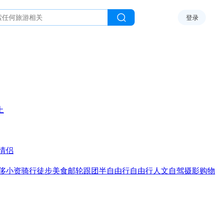
登录
上
情侣
侈
小资
骑行
徒步
美食
邮轮
跟团
半自由行
自由行
人文
自驾
摄影
购物