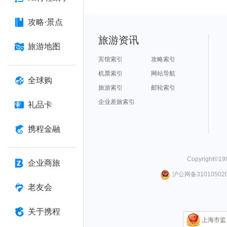
攻略·景点
旅游资讯
旅游地图
宾馆索引
攻略索引
机票索引
网站导航
全球购
旅游索引
邮轮索引
企业差旅索引
礼品卡
携程金融
Copyright©
19
企业商旅
沪公网备310105020
老友会
关于携程
上海市监