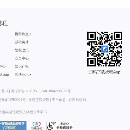
携程
携程热点
诚聘英才
隐私政策
安全中心
中心
知识产权
扫码下载携程App
 Group
算法公示
0号-3
|
网信算备310105117481904230015号
食备1050001号
|
旅游度假资质
|
平台信息
|
资质与规则
站落实诚信建设主体责任承诺书