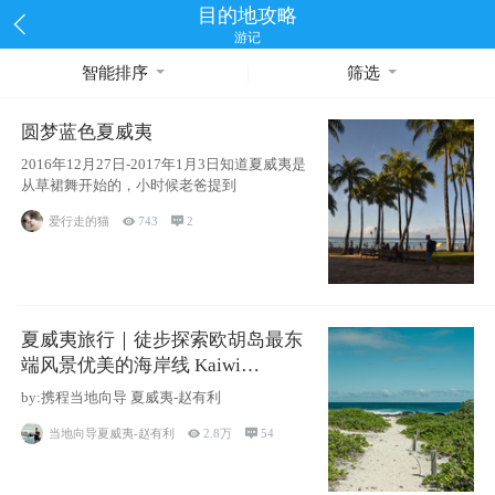
目的地攻略
游记
智能排序
筛选
圆梦蓝色夏威夷
2016年12月27日-2017年1月3日知道夏威夷是
从草裙舞开始的，小时候老爸提到
爱行走的猫

743

2
夏威夷旅行｜徒步探索欧胡岛最东
端风景优美的海岸线 Kaiwi
Shoreline Trail
by:携程当地向导 夏威夷-赵有利
当地向导夏威夷-赵有利

2.8万

54