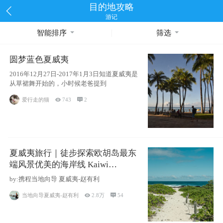
目的地攻略
游记
智能排序
筛选
圆梦蓝色夏威夷
2016年12月27日-2017年1月3日知道夏威夷是
从草裙舞开始的，小时候老爸提到
爱行走的猫

743

2
夏威夷旅行｜徒步探索欧胡岛最东
端风景优美的海岸线 Kaiwi
Shoreline Trail
by:携程当地向导 夏威夷-赵有利
当地向导夏威夷-赵有利

2.8万

54