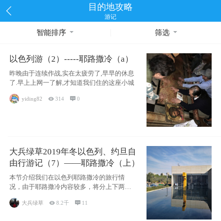
目的地攻略
游记
智能排序
筛选
以色列游（2）-----耶路撒冷（a）
昨晚由于连续作战,实在太疲劳了,早早的休息
了.早上上网一了解,才知道我们住的这座小城
yiding82

314

0
大兵绿草2019年冬以色列、约旦自
由行游记（7）——耶路撒冷（上）
本节介绍我们在以色列耶路撒冷的旅行情
况，由于耶路撒冷内容较多，将分上下两节
分别介绍，本节主要内容有耶
大兵绿草

8.2千

11