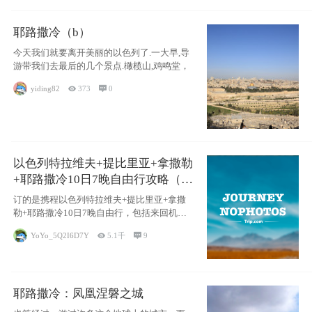
耶路撒冷（b）
今天我们就要离开美丽的以色列了.一大早,导
游带我们去最后的几个景点.橄榄山,鸡鸣堂，
yiding82

373

0
以色列特拉维夫+提比里亚+拿撒勒
+耶路撒冷10日7晚自由行攻略（交
通和住宿为主）
订的是携程以色列特拉维夫+提比里亚+拿撒
勒+耶路撒冷10日7晚自由行，包括来回机票
（
YoYo_5Q2I6D7Y

5.1千

9
耶路撒冷：凤凰涅磐之城