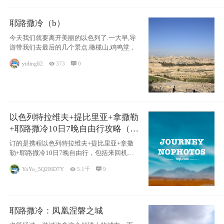
耶路撒冷（b）
今天我们就要离开美丽的以色列了.一大早,导
游带我们去最后的几个景点.橄榄山,鸡鸣堂，
yiding82

373

0
以色列特拉维夫+提比里亚+拿撒勒
+耶路撒冷10日7晚自由行攻略（交
通和住宿为主）
订的是携程以色列特拉维夫+提比里亚+拿撒
勒+耶路撒冷10日7晚自由行，包括来回机票
（
YoYo_5Q2I6D7Y

5.1千

9
耶路撒冷：凤凰涅磐之城