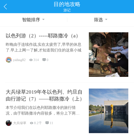
目的地攻略
游记
智能排序
筛选
以色列游（2）-----耶路撒冷（a）
昨晚由于连续作战,实在太疲劳了,早早的休息
了.早上上网一了解,才知道我们住的这座小城
yiding82

314

0
大兵绿草2019年冬以色列、约旦自
由行游记（7）——耶路撒冷（上）
本节介绍我们在以色列耶路撒冷的旅行情
况，由于耶路撒冷内容较多，将分上下两节
分别介绍，本节主要内容有耶
大兵绿草

8.2千

11