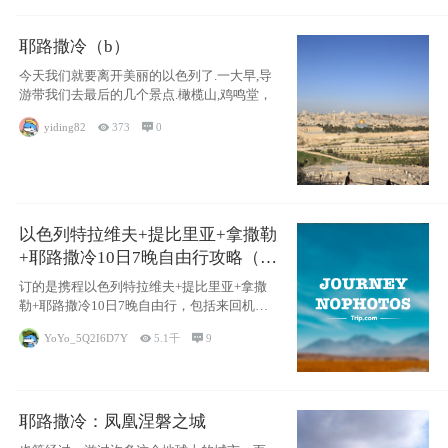
耶路撒冷（b）
今天我们就要离开美丽的以色列了.一大早,导
游带我们去最后的几个景点.橄榄山,鸡鸣堂，
yiding82

373

0
以色列特拉维夫+提比里亚+拿撒勒
+耶路撒冷10日7晚自由行攻略（交
通和住宿为主）
订的是携程以色列特拉维夫+提比里亚+拿撒
勒+耶路撒冷10日7晚自由行，包括来回机票
（
YoYo_5Q2I6D7Y

5.1千

9
耶路撒冷：凤凰涅磐之城