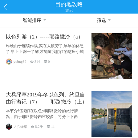
目的地攻略
游记
智能排序
筛选
以色列游（2）-----耶路撒冷（a）
昨晚由于连续作战,实在太疲劳了,早早的休息
了.早上上网一了解,才知道我们住的这座小城
yiding82

314

0
大兵绿草2019年冬以色列、约旦自
由行游记（7）——耶路撒冷（上）
本节介绍我们在以色列耶路撒冷的旅行情
况，由于耶路撒冷内容较多，将分上下两节
分别介绍，本节主要内容有耶
大兵绿草

8.2千

11