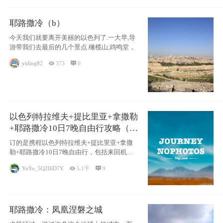
耶路撒冷（b）
今天我们就要离开美丽的以色列了.一大早,导
游带我们去最后的几个景点.橄榄山,鸡鸣堂，
yiding82

373

0
以色列特拉维夫+提比里亚+拿撒勒
+耶路撒冷10日7晚自由行攻略（交
通和住宿为主）
订的是携程以色列特拉维夫+提比里亚+拿撒
勒+耶路撒冷10日7晚自由行，包括来回机票
（
YoYo_5Q2I6D7Y

5.1千

9
耶路撒冷：凤凰涅磐之城