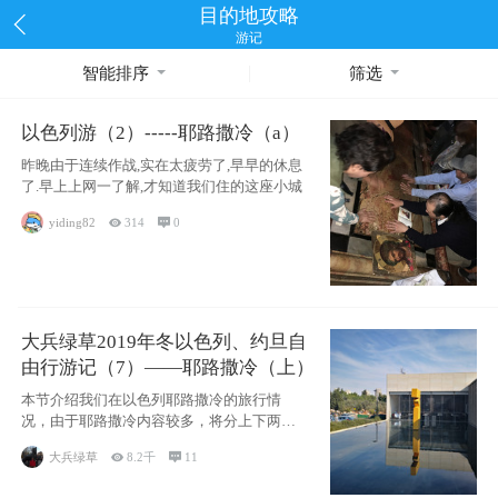
目的地攻略
游记
智能排序
筛选
以色列游（2）-----耶路撒冷（a）
昨晚由于连续作战,实在太疲劳了,早早的休息
了.早上上网一了解,才知道我们住的这座小城
yiding82

314

0
大兵绿草2019年冬以色列、约旦自
由行游记（7）——耶路撒冷（上）
本节介绍我们在以色列耶路撒冷的旅行情
况，由于耶路撒冷内容较多，将分上下两节
分别介绍，本节主要内容有耶
大兵绿草

8.2千

11