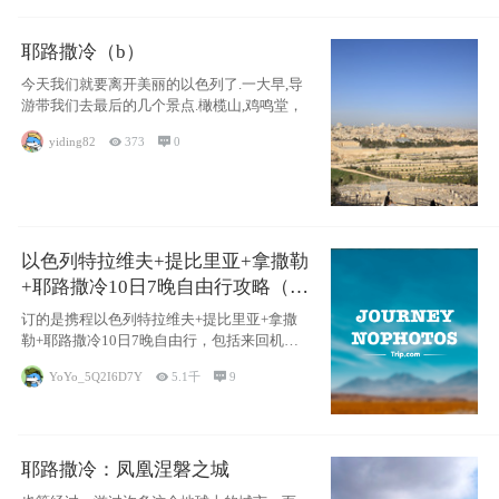
耶路撒冷（b）
今天我们就要离开美丽的以色列了.一大早,导
游带我们去最后的几个景点.橄榄山,鸡鸣堂，
yiding82

373

0
以色列特拉维夫+提比里亚+拿撒勒
+耶路撒冷10日7晚自由行攻略（交
通和住宿为主）
订的是携程以色列特拉维夫+提比里亚+拿撒
勒+耶路撒冷10日7晚自由行，包括来回机票
（
YoYo_5Q2I6D7Y

5.1千

9
耶路撒冷：凤凰涅磐之城