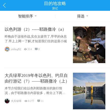
目的地攻略
游记
智能排序
筛选
以色列游（2）-----耶路撒冷（a）
昨晚由于连续作战,实在太疲劳了,早早的休息
了.早上上网一了解,才知道我们住的这座小城
yiding82

314

0
大兵绿草2019年冬以色列、约旦自
由行游记（7）——耶路撒冷（上）
本节介绍我们在以色列耶路撒冷的旅行情
况，由于耶路撒冷内容较多，将分上下两节
分别介绍，本节主要内容有耶
大兵绿草

8.2千

11