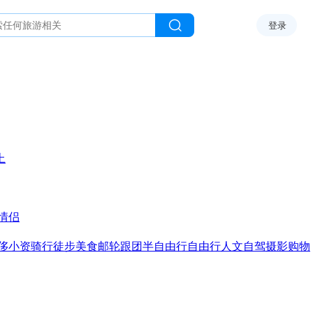
登录
上
情侣
侈
小资
骑行
徒步
美食
邮轮
跟团
半自由行
自由行
人文
自驾
摄影
购物