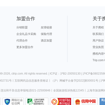
加盟合作
关于
分销联盟
友情链接
关于携程
企业礼品卡采购
保险代理
联系我们
代理合作
酒店加盟
用户协议
更多加盟合作
营业执照
携程内容
Trip.com
99-
2026
,
ctrip.com
. All rights reserved. |
ICP证：沪B2-20050130
|
沪ICP备0802358
02731号
丨
互联网药品信息服务资格证
丨
（沪）网械平台备字[2022]第00001号
|
沪网
违法和不良信息举报电话021-22500846
丨
全国旅游投诉热线12345
丨
上海市旅游网
网络社会
征信网