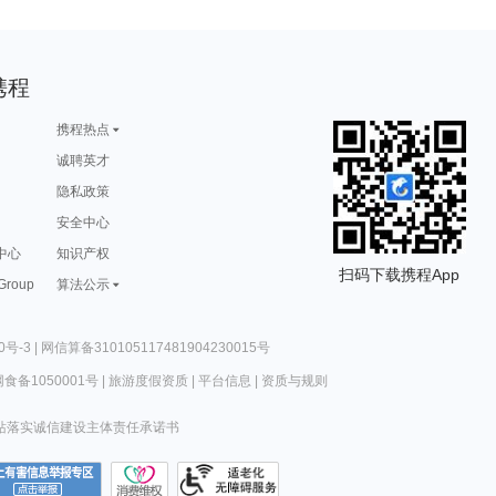
携程
携程热点
诚聘英才
隐私政策
安全中心
中心
知识产权
扫码下载携程App
 Group
算法公示
0号-3
|
网信算备310105117481904230015号
食备1050001号
|
旅游度假资质
|
平台信息
|
资质与规则
站落实诚信建设主体责任承诺书