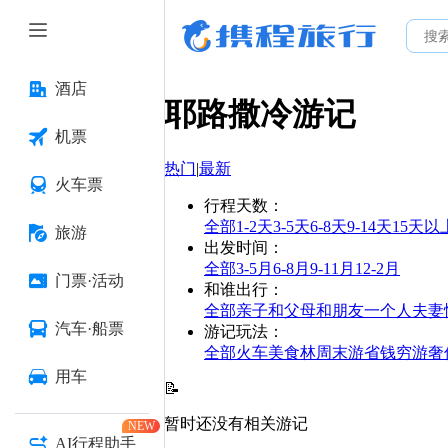
酒店
耶路撒冷
游记
机票
热门
|
最新
火车票
行程天数
：
全部
1-2天
3-5天
6-8天
9-14天
15天以
旅游
出发时间
：
全部
3-5月
6-8月
9-11月
12-2月
门票·活动
和谁出行
：
全部
亲子
和父母
和朋友
一个人
夫妻
汽车·船票
游记玩法
：
全部
火车
美食林
周末游
省钱
穷游
奢
用车
📝
暂时还没有相关游记
NEW
AI行程助手