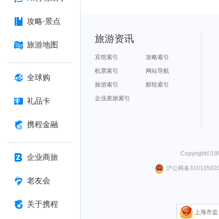
攻略·景点
旅游资讯
旅游地图
宾馆索引
攻略索引
机票索引
网站导航
全球购
旅游索引
邮轮索引
企业差旅索引
礼品卡
携程金融
Copyright©
19
企业商旅
沪公网备310105020
老友会
关于携程
上海市监