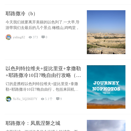
耶路撒冷（b）
今天我们就要离开美丽的以色列了.一大早,导
游带我们去最后的几个景点.橄榄山,鸡鸣堂，
yiding82

373

0
以色列特拉维夫+提比里亚+拿撒勒
+耶路撒冷10日7晚自由行攻略（交
通和住宿为主）
订的是携程以色列特拉维夫+提比里亚+拿撒
勒+耶路撒冷10日7晚自由行，包括来回机票
（
YoYo_5Q2I6D7Y

5.1千

9
耶路撒冷：凤凰涅磐之城