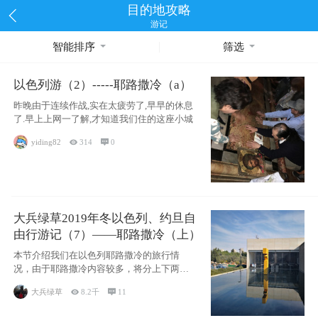
目的地攻略
游记
智能排序
筛选
以色列游（2）-----耶路撒冷（a）
昨晚由于连续作战,实在太疲劳了,早早的休息
了.早上上网一了解,才知道我们住的这座小城
yiding82

314

0
大兵绿草2019年冬以色列、约旦自
由行游记（7）——耶路撒冷（上）
本节介绍我们在以色列耶路撒冷的旅行情
况，由于耶路撒冷内容较多，将分上下两节
分别介绍，本节主要内容有耶
大兵绿草

8.2千

11