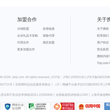
加盟合作
关于
分销联盟
友情链接
关于携程
企业礼品卡采购
保险代理
联系我们
代理合作
酒店加盟
用户协议
更多加盟合作
营业执照
携程内容
Trip.com
99-
2026
,
ctrip.com
. All rights reserved. |
ICP证：沪B2-20050130
|
沪ICP备0802358
02731号
丨
互联网药品信息服务资格证
丨
（沪）网械平台备字[2022]第00001号
|
沪网
违法和不良信息举报电话021-22500846
丨
全国旅游投诉热线12345
丨
上海市旅游网
网络社会
征信网