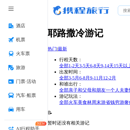
酒店
耶路撒冷
游记
机票
热门
|
最新
火车票
行程天数
：
全部
1-2天
3-5天
6-8天
9-14天
15天以
旅游
出发时间
：
全部
3-5月
6-8月
9-11月
12-2月
门票·活动
和谁出行
：
全部
亲子
和父母
和朋友
一个人
夫妻
汽车·船票
游记玩法
：
全部
火车
美食林
周末游
省钱
穷游
奢
用车
📝
暂时还没有相关游记
NEW
AI行程助手