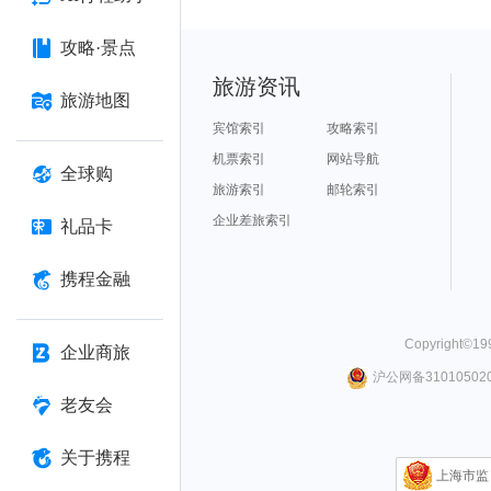
攻略·景点
旅游资讯
旅游地图
宾馆索引
攻略索引
机票索引
网站导航
全球购
旅游索引
邮轮索引
企业差旅索引
礼品卡
携程金融
Copyright©
19
企业商旅
沪公网备310105020
老友会
关于携程
上海市监