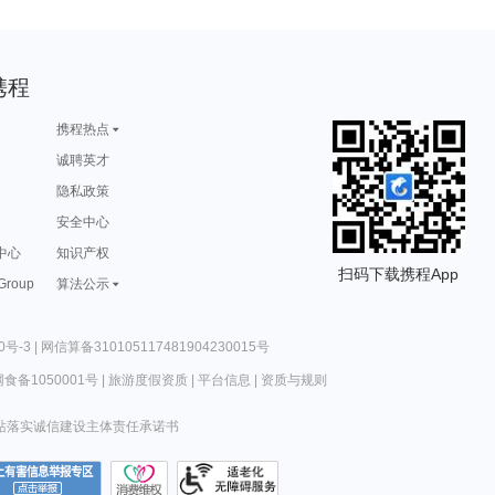
携程
携程热点
诚聘英才
隐私政策
安全中心
中心
知识产权
扫码下载携程App
 Group
算法公示
0号-3
|
网信算备310105117481904230015号
食备1050001号
|
旅游度假资质
|
平台信息
|
资质与规则
站落实诚信建设主体责任承诺书