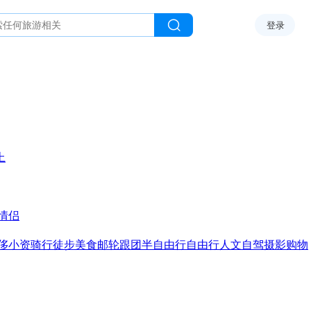
登录
上
情侣
侈
小资
骑行
徒步
美食
邮轮
跟团
半自由行
自由行
人文
自驾
摄影
购物