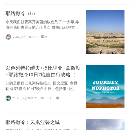
耶路撒冷（b）
今天我们就要离开美丽的以色列了.一大早,导
游带我们去最后的几个景点.橄榄山,鸡鸣堂，
yiding82

373

0
以色列特拉维夫+提比里亚+拿撒勒
+耶路撒冷10日7晚自由行攻略（交
通和住宿为主）
订的是携程以色列特拉维夫+提比里亚+拿撒
勒+耶路撒冷10日7晚自由行，包括来回机票
（
YoYo_5Q2I6D7Y

5.1千

9
耶路撒冷：凤凰涅磐之城