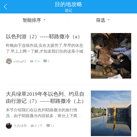
目的地攻略
游记
智能排序
筛选
以色列游（2）-----耶路撒冷（a）
昨晚由于连续作战,实在太疲劳了,早早的休息
了.早上上网一了解,才知道我们住的这座小城
yiding82

314

0
大兵绿草2019年冬以色列、约旦自
由行游记（7）——耶路撒冷（上）
本节介绍我们在以色列耶路撒冷的旅行情
况，由于耶路撒冷内容较多，将分上下两节
分别介绍，本节主要内容有耶
大兵绿草

8.2千

11