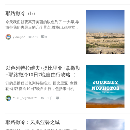
耶路撒冷（b）
今天我们就要离开美丽的以色列了.一大早,导
游带我们去最后的几个景点.橄榄山,鸡鸣堂，
yiding82

373

0
以色列特拉维夫+提比里亚+拿撒勒
+耶路撒冷10日7晚自由行攻略（交
通和住宿为主）
订的是携程以色列特拉维夫+提比里亚+拿撒
勒+耶路撒冷10日7晚自由行，包括来回机票
（
YoYo_5Q2I6D7Y

5.1千

9
耶路撒冷：凤凰涅磐之城