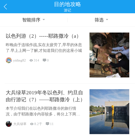
目的地攻略
游记
智能排序
筛选
以色列游（2）-----耶路撒冷（a）
昨晚由于连续作战,实在太疲劳了,早早的休息
了.早上上网一了解,才知道我们住的这座小城
yiding82

314

0
大兵绿草2019年冬以色列、约旦自
由行游记（7）——耶路撒冷（上）
本节介绍我们在以色列耶路撒冷的旅行情
况，由于耶路撒冷内容较多，将分上下两节
分别介绍，本节主要内容有耶
大兵绿草

8.2千

11