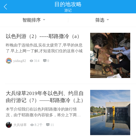
目的地攻略
游记
智能排序
筛选
以色列游（2）-----耶路撒冷（a）
昨晚由于连续作战,实在太疲劳了,早早的休息
了.早上上网一了解,才知道我们住的这座小城
yiding82

314

0
大兵绿草2019年冬以色列、约旦自
由行游记（7）——耶路撒冷（上）
本节介绍我们在以色列耶路撒冷的旅行情
况，由于耶路撒冷内容较多，将分上下两节
分别介绍，本节主要内容有耶
大兵绿草

8.2千

11