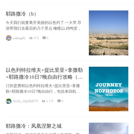
耶路撒冷（b）
今天我们就要离开美丽的以色列了.一大早,导
游带我们去最后的几个景点.橄榄山,鸡鸣堂，
yiding82

373

0
以色列特拉维夫+提比里亚+拿撒勒
+耶路撒冷10日7晚自由行攻略（交
通和住宿为主）
订的是携程以色列特拉维夫+提比里亚+拿撒
勒+耶路撒冷10日7晚自由行，包括来回机票
（
YoYo_5Q2I6D7Y

5.1千

9
耶路撒冷：凤凰涅磐之城