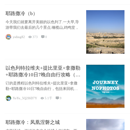
耶路撒冷（b）
今天我们就要离开美丽的以色列了.一大早,导
游带我们去最后的几个景点.橄榄山,鸡鸣堂，
yiding82

373

0
以色列特拉维夫+提比里亚+拿撒勒
+耶路撒冷10日7晚自由行攻略（交
通和住宿为主）
订的是携程以色列特拉维夫+提比里亚+拿撒
勒+耶路撒冷10日7晚自由行，包括来回机票
（
YoYo_5Q2I6D7Y

5.1千

9
耶路撒冷：凤凰涅磐之城