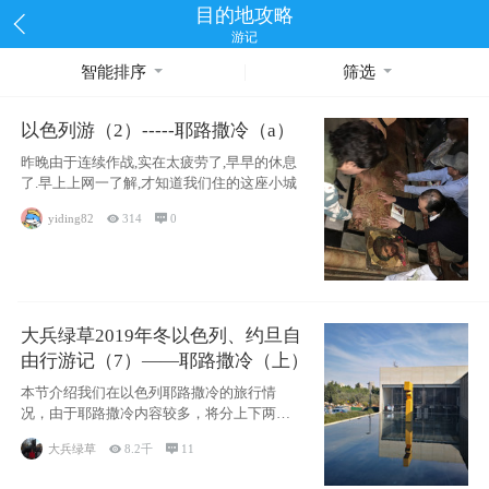
目的地攻略
游记
智能排序
筛选
以色列游（2）-----耶路撒冷（a）
昨晚由于连续作战,实在太疲劳了,早早的休息
了.早上上网一了解,才知道我们住的这座小城
yiding82

314

0
大兵绿草2019年冬以色列、约旦自
由行游记（7）——耶路撒冷（上）
本节介绍我们在以色列耶路撒冷的旅行情
况，由于耶路撒冷内容较多，将分上下两节
分别介绍，本节主要内容有耶
大兵绿草

8.2千

11