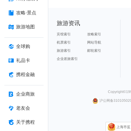
攻略·景点
旅游资讯
旅游地图
宾馆索引
攻略索引
机票索引
网站导航
全球购
旅游索引
邮轮索引
企业差旅索引
礼品卡
携程金融
Copyright©
19
企业商旅
沪公网备310105020
老友会
关于携程
上海市监