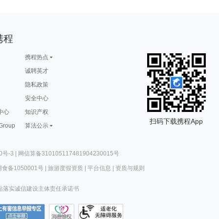
携程
携程热点
诚聘英才
隐私政策
安全中心
中心
知识产权
扫码下载携程App
 Group
算法公示
0号-3
|
网信算备310105117481904230015号
食备1050001号
|
旅游度假资质
|
平台信息
|
资质与规则
站落实诚信建设主体责任承诺书