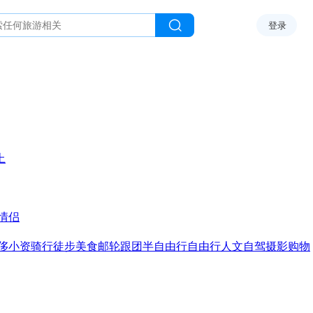
登录
上
情侣
侈
小资
骑行
徒步
美食
邮轮
跟团
半自由行
自由行
人文
自驾
摄影
购物