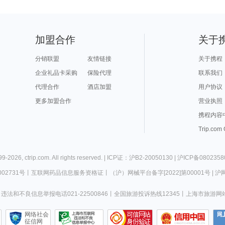
加盟合作
关于
分销联盟
友情链接
关于携程
企业礼品卡采购
保险代理
联系我们
代理合作
酒店加盟
用户协议
更多加盟合作
营业执照
携程内容
Trip.com
99-
2026
,
ctrip.com
. All rights reserved. |
ICP证：沪B2-20050130
|
沪ICP备0802358
02731号
丨
互联网药品信息服务资格证
丨
（沪）网械平台备字[2022]第00001号
|
沪网
违法和不良信息举报电话021-22500846
丨
全国旅游投诉热线12345
丨
上海市旅游网
网络社会
征信网