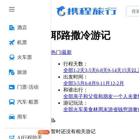
酒店
耶路撒冷
游记
机票
热门
|
最新
火车票
行程天数
：
全部
1-2天
3-5天
6-8天
9-14天
15天以
旅游
出发时间
：
全部
3-5月
6-8月
9-11月
12-2月
门票·活动
和谁出行
：
全部
亲子
和父母
和朋友
一个人
夫妻
汽车·船票
游记玩法
：
全部
火车
美食林
周末游
省钱
穷游
奢
用车
📝
暂时还没有相关游记
NEW
AI行程助手