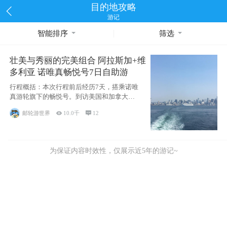
目的地攻略
游记
智能排序
筛选
壮美与秀丽的完美组合 阿拉斯加+维
多利亚 诺唯真畅悦号7日自助游
行程概括：本次行程前后经历7天，搭乘诺唯
真游轮旗下的畅悦号。到访美国和加拿大的4
个州/省：美国华盛顿州
邮轮游世界

10.0千

12
为保证内容时效性，仅展示近5年的游记~