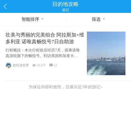
目的地攻略
游记
智能排序
筛选
壮美与秀丽的完美组合 阿拉斯加+维
多利亚 诺唯真畅悦号7日自助游
行程概括：本次行程前后经历7天，搭乘诺唯
真游轮旗下的畅悦号。到访美国和加拿大的4
个州/省：美国华盛顿州
邮轮游世界

10.0千

12
为保证内容时效性，仅展示近5年的游记~