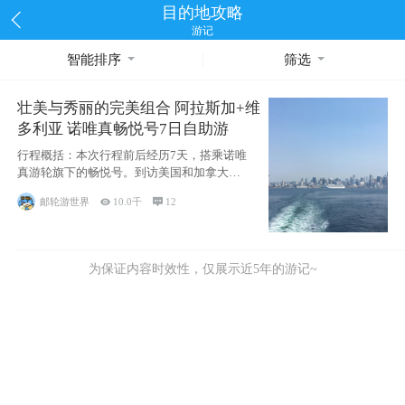
目的地攻略
游记
智能排序
筛选
壮美与秀丽的完美组合 阿拉斯加+维
多利亚 诺唯真畅悦号7日自助游
行程概括：本次行程前后经历7天，搭乘诺唯
真游轮旗下的畅悦号。到访美国和加拿大的4
个州/省：美国华盛顿州
邮轮游世界

10.0千

12
为保证内容时效性，仅展示近5年的游记~