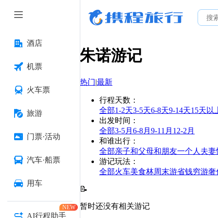
酒店
朱诺
游记
机票
热门
|
最新
火车票
行程天数
：
全部
1-2天
3-5天
6-8天
9-14天
15天以
旅游
出发时间
：
全部
3-5月
6-8月
9-11月
12-2月
门票·活动
和谁出行
：
全部
亲子
和父母
和朋友
一个人
夫妻
汽车·船票
游记玩法
：
全部
火车
美食林
周末游
省钱
穷游
奢
用车
📝
暂时还没有相关游记
NEW
AI行程助手