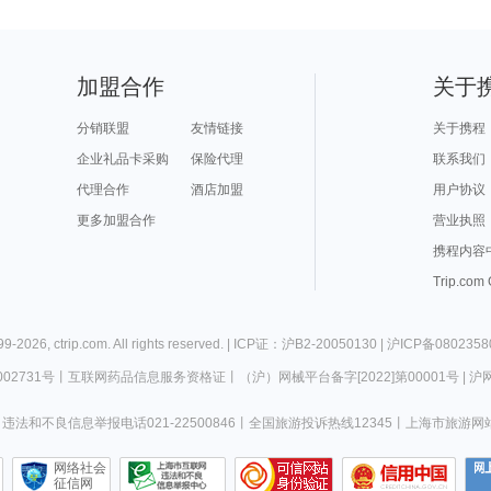
加盟合作
关于
分销联盟
友情链接
关于携程
企业礼品卡采购
保险代理
联系我们
代理合作
酒店加盟
用户协议
更多加盟合作
营业执照
携程内容
Trip.com
99-
2026
,
ctrip.com
. All rights reserved. |
ICP证：沪B2-20050130
|
沪ICP备0802358
02731号
丨
互联网药品信息服务资格证
丨
（沪）网械平台备字[2022]第00001号
|
沪网
违法和不良信息举报电话021-22500846
丨
全国旅游投诉热线12345
丨
上海市旅游网
网络社会
征信网