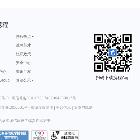
携程
携程热点
诚聘英才
隐私政策
安全中心
中心
知识产权
扫码下载携程App
 Group
算法公示
0号-3
|
网信算备310105117481904230015号
食备1050001号
|
旅游度假资质
|
平台信息
|
资质与规则
站落实诚信建设主体责任承诺书