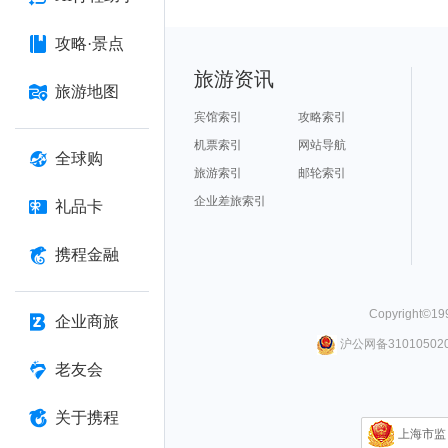
攻略·景点
旅游资讯
旅游地图
宾馆索引
攻略索引
机票索引
网站导航
全球购
旅游索引
邮轮索引
企业差旅索引
礼品卡
携程金融
Copyright©
19
企业商旅
沪公网备310105020
老友会
关于携程
上海市监