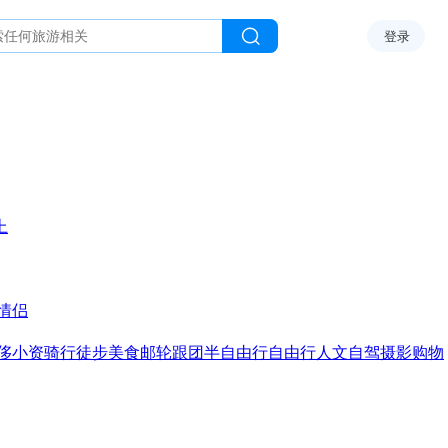
登录
上
情侣
侈
小资
骑行
徒步
美食
邮轮
跟团
半自由行
自由行
人文
自驾
摄影
购物