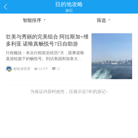
目的地攻略
游记
智能排序
筛选
壮美与秀丽的完美组合 阿拉斯加+维
多利亚 诺唯真畅悦号7日自助游
行程概括：本次行程前后经历7天，搭乘诺唯
真游轮旗下的畅悦号。到访美国和加拿大的4
个州/省：美国华盛顿州
邮轮游世界

10.0千

12
为保证内容时效性，仅展示近5年的游记~