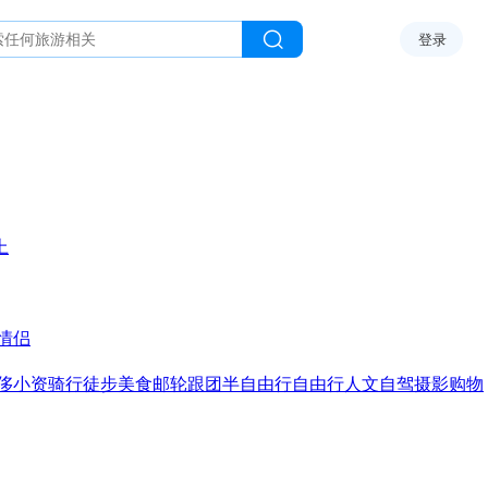
登录
上
情侣
侈
小资
骑行
徒步
美食
邮轮
跟团
半自由行
自由行
人文
自驾
摄影
购物