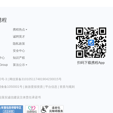
携程
携程热点
诚聘英才
隐私政策
安全中心
中心
知识产权
扫码下载携程App
 Group
算法公示
0号-3
|
网信算备310105117481904230015号
食备1050001号
|
旅游度假资质
|
平台信息
|
资质与规则
站落实诚信建设主体责任承诺书