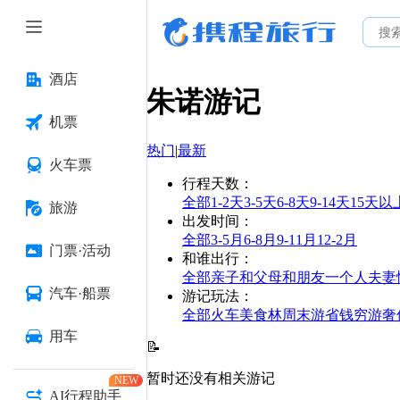
酒店
朱诺
游记
机票
热门
|
最新
火车票
行程天数
：
全部
1-2天
3-5天
6-8天
9-14天
15天以
旅游
出发时间
：
全部
3-5月
6-8月
9-11月
12-2月
门票·活动
和谁出行
：
全部
亲子
和父母
和朋友
一个人
夫妻
汽车·船票
游记玩法
：
全部
火车
美食林
周末游
省钱
穷游
奢
用车
📝
暂时还没有相关游记
NEW
AI行程助手