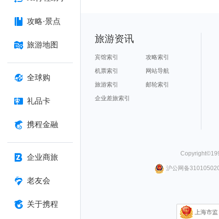
攻略·景点
旅游资讯
旅游地图
宾馆索引
攻略索引
机票索引
网站导航
全球购
旅游索引
邮轮索引
企业差旅索引
礼品卡
携程金融
Copyright©
19
企业商旅
沪公网备310105020
老友会
关于携程
上海市监