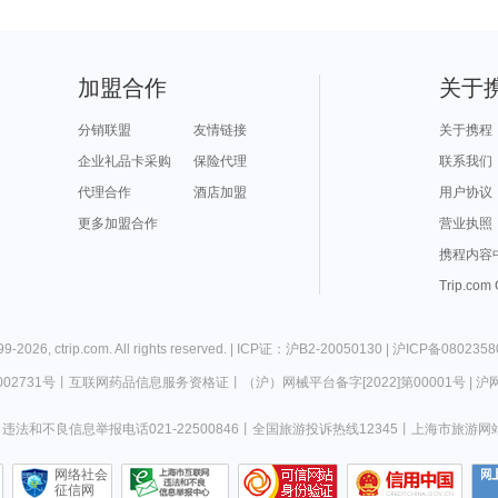
加盟合作
关于
分销联盟
友情链接
关于携程
企业礼品卡采购
保险代理
联系我们
代理合作
酒店加盟
用户协议
更多加盟合作
营业执照
携程内容
Trip.com
99-
2026
,
ctrip.com
. All rights reserved. |
ICP证：沪B2-20050130
|
沪ICP备0802358
02731号
丨
互联网药品信息服务资格证
丨
（沪）网械平台备字[2022]第00001号
|
沪网
违法和不良信息举报电话021-22500846
丨
全国旅游投诉热线12345
丨
上海市旅游网
网络社会
征信网