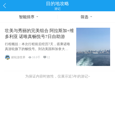
目的地攻略
游记
智能排序
筛选
壮美与秀丽的完美组合 阿拉斯加+维
多利亚 诺唯真畅悦号7日自助游
行程概括：本次行程前后经历7天，搭乘诺唯
真游轮旗下的畅悦号。到访美国和加拿大的4
个州/省：美国华盛顿州
邮轮游世界

10.0千

12
为保证内容时效性，仅展示近5年的游记~