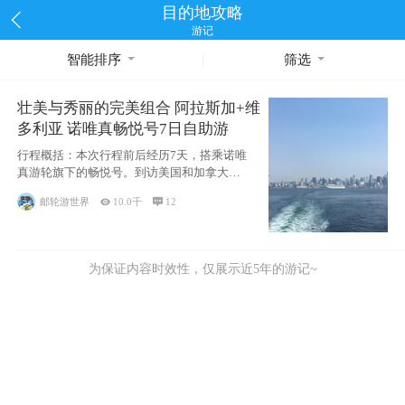
目的地攻略
游记
智能排序
筛选
壮美与秀丽的完美组合 阿拉斯加+维
多利亚 诺唯真畅悦号7日自助游
行程概括：本次行程前后经历7天，搭乘诺唯
真游轮旗下的畅悦号。到访美国和加拿大的4
个州/省：美国华盛顿州
邮轮游世界

10.0千

12
为保证内容时效性，仅展示近5年的游记~