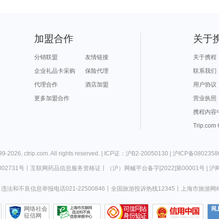
加盟合作
关于
分销联盟
友情链接
关于携程
企业礼品卡采购
保险代理
联系我们
代理合作
酒店加盟
用户协议
更多加盟合作
营业执照
携程内容
Trip.com
99-
2026
,
ctrip.com
. All rights reserved. |
ICP证：沪B2-20050130
|
沪ICP备0802358
02731号
丨
互联网药品信息服务资格证
丨
（沪）网械平台备字[2022]第00001号
|
沪网
违法和不良信息举报电话021-22500846
丨
全国旅游投诉热线12345
丨
上海市旅游网
网络社会
征信网