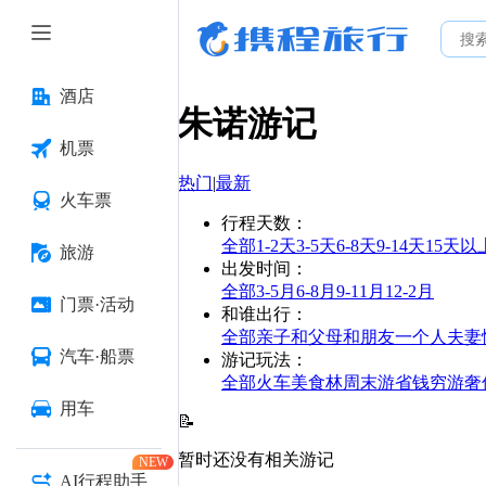
酒店
朱诺
游记
机票
热门
|
最新
火车票
行程天数
：
全部
1-2天
3-5天
6-8天
9-14天
15天以
旅游
出发时间
：
全部
3-5月
6-8月
9-11月
12-2月
门票·活动
和谁出行
：
全部
亲子
和父母
和朋友
一个人
夫妻
汽车·船票
游记玩法
：
全部
火车
美食林
周末游
省钱
穷游
奢
用车
📝
暂时还没有相关游记
NEW
AI行程助手