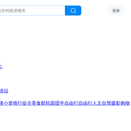
登录
上
情侣
侈
小资
骑行
徒步
美食
邮轮
跟团
半自由行
自由行
人文
自驾
摄影
购物