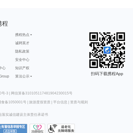
携程
携程热点
诚聘英才
隐私政策
安全中心
中心
知识产权
扫码下载携程App
 Group
算法公示
0号-3
|
网信算备310105117481904230015号
食备1050001号
|
旅游度假资质
|
平台信息
|
资质与规则
站落实诚信建设主体责任承诺书