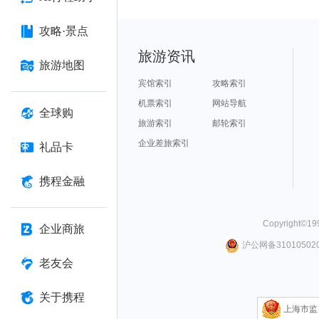
攻略·景点
旅游资讯
旅游地图
宾馆索引
攻略索引
机票索引
网站导航
全球购
旅游索引
邮轮索引
企业差旅索引
礼品卡
携程金融
Copyright©
19
企业商旅
沪公网备310105020
老友会
关于携程
上海市监