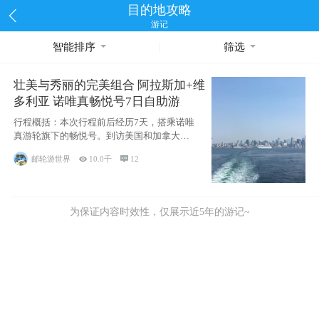
目的地攻略
游记
智能排序
筛选
壮美与秀丽的完美组合 阿拉斯加+维
多利亚 诺唯真畅悦号7日自助游
行程概括：本次行程前后经历7天，搭乘诺唯
真游轮旗下的畅悦号。到访美国和加拿大的4
个州/省：美国华盛顿州
邮轮游世界

10.0千

12
为保证内容时效性，仅展示近5年的游记~