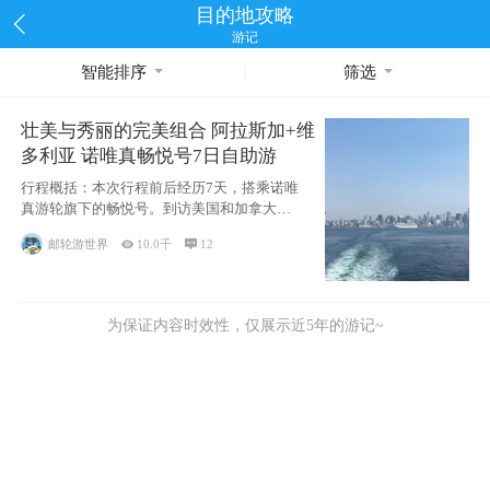
目的地攻略
游记
智能排序
筛选
壮美与秀丽的完美组合 阿拉斯加+维
多利亚 诺唯真畅悦号7日自助游
行程概括：本次行程前后经历7天，搭乘诺唯
真游轮旗下的畅悦号。到访美国和加拿大的4
个州/省：美国华盛顿州
邮轮游世界

10.0千

12
为保证内容时效性，仅展示近5年的游记~