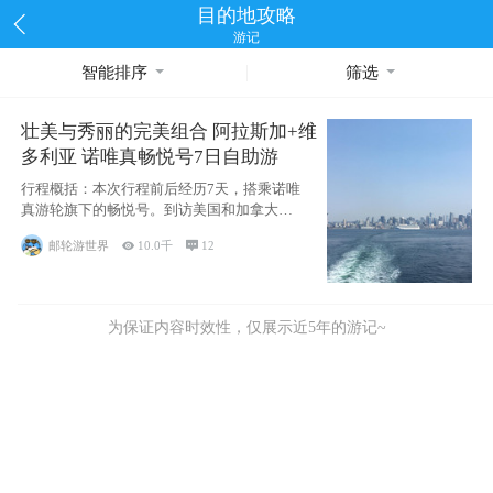
目的地攻略
游记
智能排序
筛选
壮美与秀丽的完美组合 阿拉斯加+维
多利亚 诺唯真畅悦号7日自助游
行程概括：本次行程前后经历7天，搭乘诺唯
真游轮旗下的畅悦号。到访美国和加拿大的4
个州/省：美国华盛顿州
邮轮游世界

10.0千

12
为保证内容时效性，仅展示近5年的游记~