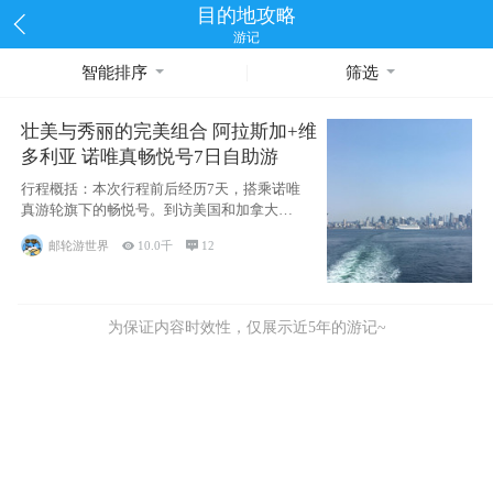
目的地攻略
游记
智能排序
筛选
壮美与秀丽的完美组合 阿拉斯加+维
多利亚 诺唯真畅悦号7日自助游
行程概括：本次行程前后经历7天，搭乘诺唯
真游轮旗下的畅悦号。到访美国和加拿大的4
个州/省：美国华盛顿州
邮轮游世界

10.0千

12
为保证内容时效性，仅展示近5年的游记~