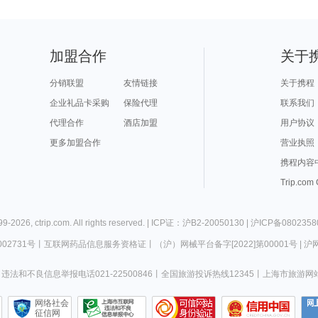
加盟合作
关于
分销联盟
友情链接
关于携程
企业礼品卡采购
保险代理
联系我们
代理合作
酒店加盟
用户协议
更多加盟合作
营业执照
携程内容
Trip.com
99-
2026
,
ctrip.com
. All rights reserved. |
ICP证：沪B2-20050130
|
沪ICP备0802358
02731号
丨
互联网药品信息服务资格证
丨
（沪）网械平台备字[2022]第00001号
|
沪网
违法和不良信息举报电话021-22500846
丨
全国旅游投诉热线12345
丨
上海市旅游网
网络社会
征信网