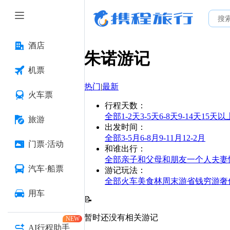
酒店
朱诺
游记
机票
热门
|
最新
火车票
行程天数
：
全部
1-2天
3-5天
6-8天
9-14天
15天以
旅游
出发时间
：
全部
3-5月
6-8月
9-11月
12-2月
门票·活动
和谁出行
：
全部
亲子
和父母
和朋友
一个人
夫妻
汽车·船票
游记玩法
：
全部
火车
美食林
周末游
省钱
穷游
奢
用车
📝
暂时还没有相关游记
NEW
AI行程助手