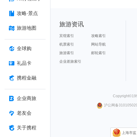
攻略·景点
旅游资讯
旅游地图
宾馆索引
攻略索引
机票索引
网站导航
全球购
旅游索引
邮轮索引
企业差旅索引
礼品卡
携程金融
Copyright©
19
企业商旅
沪公网备310105020
老友会
关于携程
上海市监