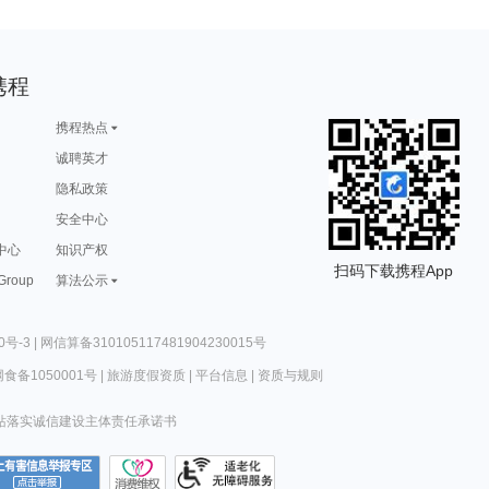
携程
携程热点
诚聘英才
隐私政策
安全中心
中心
知识产权
扫码下载携程App
 Group
算法公示
0号-3
|
网信算备310105117481904230015号
食备1050001号
|
旅游度假资质
|
平台信息
|
资质与规则
站落实诚信建设主体责任承诺书