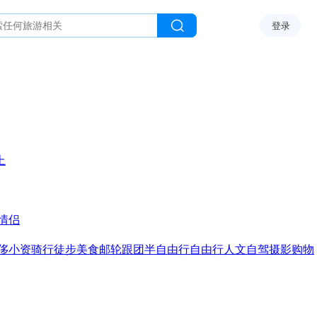
登录
上
情侣
侈
小资
骑行
徒步
美食
邮轮
跟团
半自由行
自由行
人文
自驾
摄影
购物