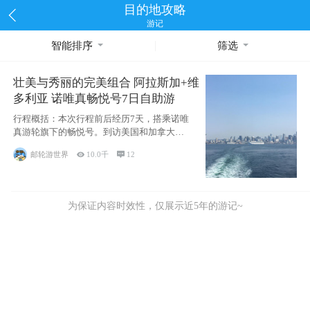
目的地攻略
游记
智能排序
筛选
壮美与秀丽的完美组合 阿拉斯加+维
多利亚 诺唯真畅悦号7日自助游
行程概括：本次行程前后经历7天，搭乘诺唯
真游轮旗下的畅悦号。到访美国和加拿大的4
个州/省：美国华盛顿州
邮轮游世界

10.0千

12
为保证内容时效性，仅展示近5年的游记~