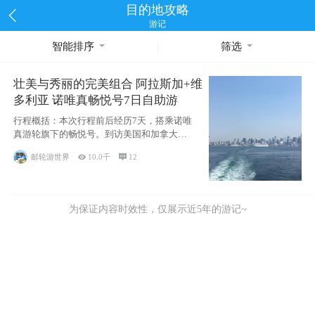
目的地攻略
游记
智能排序
筛选
壮美与秀丽的完美组合 阿拉斯加+维
多利亚 诺唯真畅悦号7日自助游
行程概括：本次行程前后经历7天，搭乘诺唯
真游轮旗下的畅悦号。到访美国和加拿大的4
个州/省：美国华盛顿州
邮轮游世界

10.0千

12
为保证内容时效性，仅展示近5年的游记~