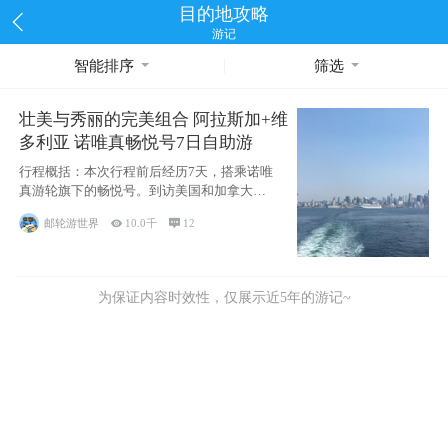
目的地攻略
游记
智能排序
筛选
壮美与秀丽的完美组合 阿拉斯加+维
多利亚 诺唯真畅悦号7日自助游
行程概括：本次行程前后经历7天，搭乘诺唯
真游轮旗下的畅悦号。到访美国和加拿大的4
个州/省：美国华盛顿州
邮轮游世界

10.0千

12
为保证内容时效性，仅展示近5年的游记~