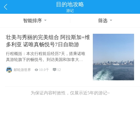
目的地攻略
游记
智能排序
筛选
壮美与秀丽的完美组合 阿拉斯加+维
多利亚 诺唯真畅悦号7日自助游
行程概括：本次行程前后经历7天，搭乘诺唯
真游轮旗下的畅悦号。到访美国和加拿大的4
个州/省：美国华盛顿州
邮轮游世界

10.0千

12
为保证内容时效性，仅展示近5年的游记~