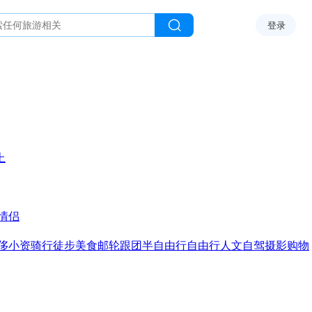
登录
上
情侣
侈
小资
骑行
徒步
美食
邮轮
跟团
半自由行
自由行
人文
自驾
摄影
购物