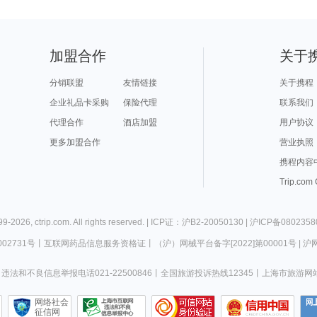
加盟合作
关于
分销联盟
友情链接
关于携程
企业礼品卡采购
保险代理
联系我们
代理合作
酒店加盟
用户协议
更多加盟合作
营业执照
携程内容
Trip.com
99-
2026
,
ctrip.com
. All rights reserved. |
ICP证：沪B2-20050130
|
沪ICP备0802358
02731号
丨
互联网药品信息服务资格证
丨
（沪）网械平台备字[2022]第00001号
|
沪网
违法和不良信息举报电话021-22500846
丨
全国旅游投诉热线12345
丨
上海市旅游网
网络社会
征信网