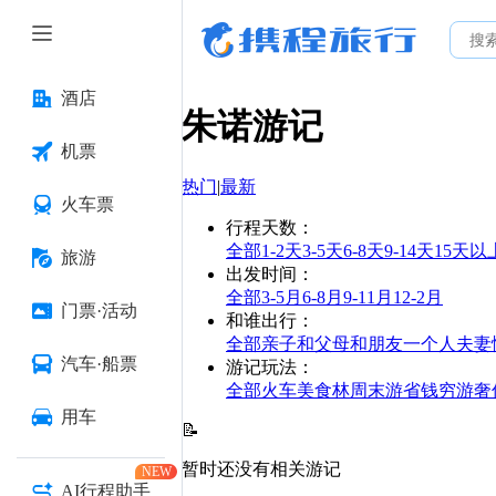
酒店
朱诺
游记
机票
热门
|
最新
火车票
行程天数
：
全部
1-2天
3-5天
6-8天
9-14天
15天以
旅游
出发时间
：
全部
3-5月
6-8月
9-11月
12-2月
门票·活动
和谁出行
：
全部
亲子
和父母
和朋友
一个人
夫妻
汽车·船票
游记玩法
：
全部
火车
美食林
周末游
省钱
穷游
奢
用车
📝
暂时还没有相关游记
NEW
AI行程助手