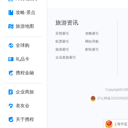
攻略·景点
旅游资讯
旅游地图
宾馆索引
攻略索引
机票索引
网站导航
全球购
旅游索引
邮轮索引
企业差旅索引
礼品卡
携程金融
Copyright©
19
企业商旅
沪公网备310105020
老友会
关于携程
上海市监