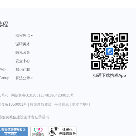
携程
携程热点
诚聘英才
隐私政策
安全中心
中心
知识产权
扫码下载携程App
 Group
算法公示
0号-3
|
网信算备310105117481904230015号
食备1050001号
|
旅游度假资质
|
平台信息
|
资质与规则
站落实诚信建设主体责任承诺书