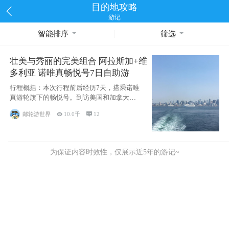
目的地攻略
游记
智能排序
筛选
壮美与秀丽的完美组合 阿拉斯加+维
多利亚 诺唯真畅悦号7日自助游
行程概括：本次行程前后经历7天，搭乘诺唯
真游轮旗下的畅悦号。到访美国和加拿大的4
个州/省：美国华盛顿州
邮轮游世界

10.0千

12
为保证内容时效性，仅展示近5年的游记~