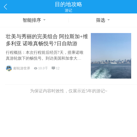
目的地攻略
游记
智能排序
筛选
壮美与秀丽的完美组合 阿拉斯加+维
多利亚 诺唯真畅悦号7日自助游
行程概括：本次行程前后经历7天，搭乘诺唯
真游轮旗下的畅悦号。到访美国和加拿大的4
个州/省：美国华盛顿州
邮轮游世界

10.0千

12
为保证内容时效性，仅展示近5年的游记~