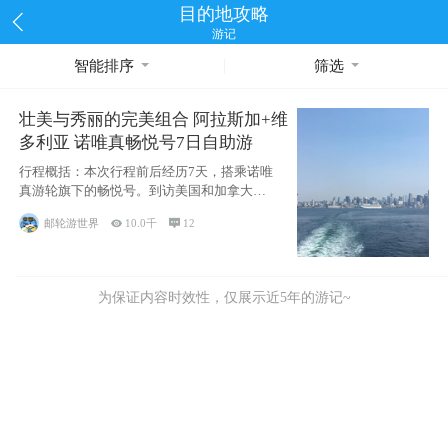
目的地攻略
游记
智能排序
筛选
壮美与秀丽的完美组合 阿拉斯加+维
多利亚 诺唯真畅悦号7日自助游
行程概括：本次行程前后经历7天，搭乘诺唯
真游轮旗下的畅悦号。到访美国和加拿大的4
个州/省：美国华盛顿州
邮轮游世界

10.0千

12
为保证内容时效性，仅展示近5年的游记~