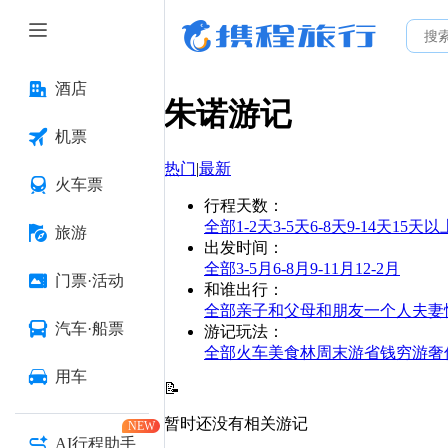
酒店
朱诺
游记
机票
热门
|
最新
火车票
行程天数
：
全部
1-2天
3-5天
6-8天
9-14天
15天以
旅游
出发时间
：
全部
3-5月
6-8月
9-11月
12-2月
门票·活动
和谁出行
：
全部
亲子
和父母
和朋友
一个人
夫妻
汽车·船票
游记玩法
：
全部
火车
美食林
周末游
省钱
穷游
奢
用车
📝
暂时还没有相关游记
NEW
AI行程助手