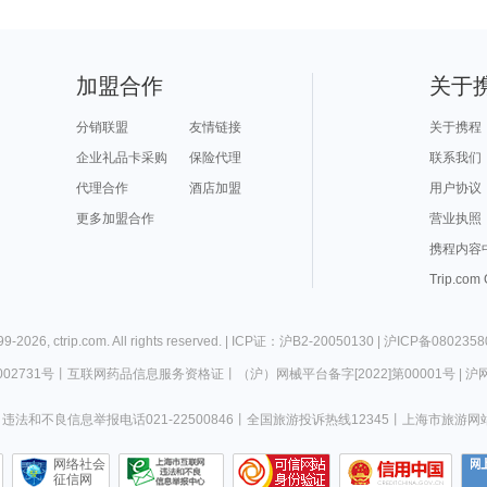
加盟合作
关于
分销联盟
友情链接
关于携程
企业礼品卡采购
保险代理
联系我们
代理合作
酒店加盟
用户协议
更多加盟合作
营业执照
携程内容
Trip.com
99-
2026
,
ctrip.com
. All rights reserved. |
ICP证：沪B2-20050130
|
沪ICP备0802358
02731号
丨
互联网药品信息服务资格证
丨
（沪）网械平台备字[2022]第00001号
|
沪网
违法和不良信息举报电话021-22500846
丨
全国旅游投诉热线12345
丨
上海市旅游网
网络社会
征信网