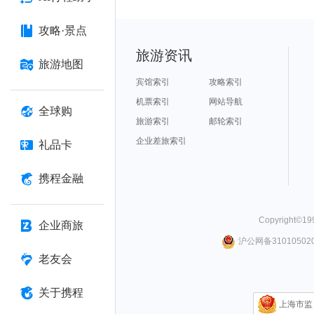
攻略·景点
旅游资讯
旅游地图
宾馆索引
攻略索引
机票索引
网站导航
全球购
旅游索引
邮轮索引
企业差旅索引
礼品卡
携程金融
Copyright©
19
企业商旅
沪公网备310105020
老友会
关于携程
上海市监