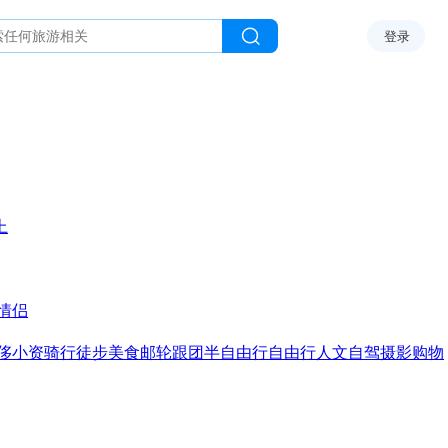
登录
上
情侣
侈
小资
骑行
徒步
美食
邮轮
跟团
半自由行
自由行
人文
自驾
摄影
购物