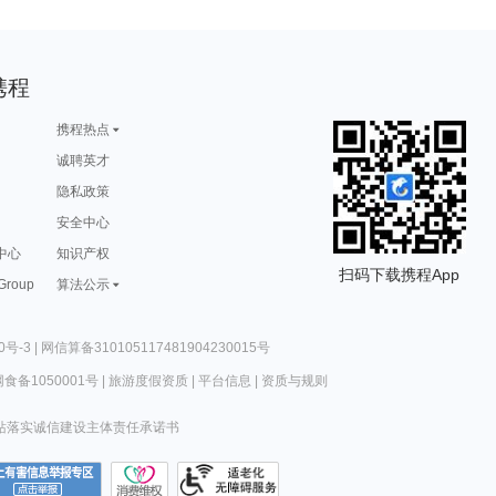
携程
携程热点
诚聘英才
隐私政策
安全中心
中心
知识产权
扫码下载携程App
 Group
算法公示
0号-3
|
网信算备310105117481904230015号
食备1050001号
|
旅游度假资质
|
平台信息
|
资质与规则
站落实诚信建设主体责任承诺书