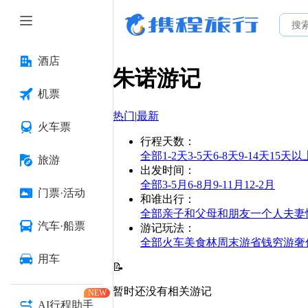
酒店
朱诺
游记
机票
热门
|
最新
火车票
行程天数
：
全部
1-2天
3-5天
6-8天
9-14天
15天以
旅游
出发时间
：
全部
3-5月
6-8月
9-11月
12-2月
门票·活动
和谁出行
：
全部
亲子
和父母
和朋友
一个人
夫妻
汽车·船票
游记玩法
：
全部
火车
美食林
周末游
省钱
穷游
奢
用车
📝
暂时还没有相关游记
NEW
AI行程助手