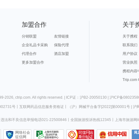
加盟合作
关于
分销联盟
友情链接
关于携程
企业礼品卡采购
保险代理
联系我们
代理合作
酒店加盟
用户协议
更多加盟合作
营业执照
携程内容
Trip.com
99-
2026
,
ctrip.com
. All rights reserved. |
ICP证：沪B2-20050130
|
沪ICP备0802358
02731号
丨
互联网药品信息服务资格证
丨
（沪）网械平台备字[2022]第00001号
|
沪网
违法和不良信息举报电话021-22500846
丨
全国旅游投诉热线12345
丨
上海市旅游网
网络社会
征信网