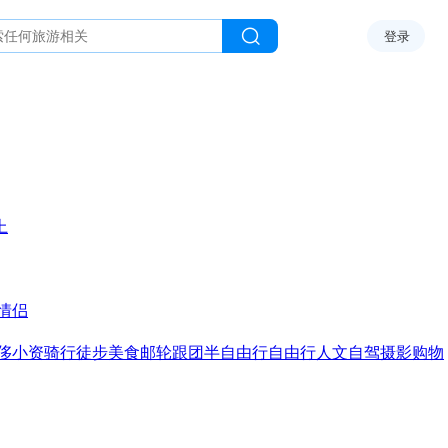
登录
上
情侣
侈
小资
骑行
徒步
美食
邮轮
跟团
半自由行
自由行
人文
自驾
摄影
购物