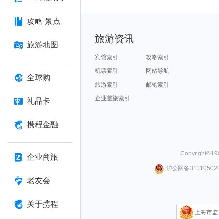
攻略·景点
旅游资讯
旅游地图
宾馆索引
攻略索引
机票索引
网站导航
全球购
旅游索引
邮轮索引
企业差旅索引
礼品卡
携程金融
Copyright©
19
企业商旅
沪公网备310105020
老友会
关于携程
上海市监