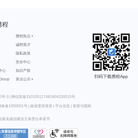
携程
携程热点
诚聘英才
隐私政策
安全中心
中心
知识产权
扫码下载携程App
 Group
算法公示
0号-3
|
网信算备310105117481904230015号
食备1050001号
|
旅游度假资质
|
平台信息
|
资质与规则
站落实诚信建设主体责任承诺书