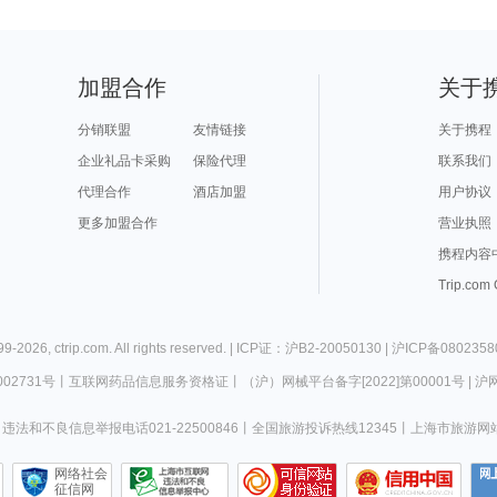
加盟合作
关于
分销联盟
友情链接
关于携程
企业礼品卡采购
保险代理
联系我们
代理合作
酒店加盟
用户协议
更多加盟合作
营业执照
携程内容
Trip.com
99-
2026
,
ctrip.com
. All rights reserved. |
ICP证：沪B2-20050130
|
沪ICP备0802358
02731号
丨
互联网药品信息服务资格证
丨
（沪）网械平台备字[2022]第00001号
|
沪网
违法和不良信息举报电话021-22500846
丨
全国旅游投诉热线12345
丨
上海市旅游网
网络社会
征信网