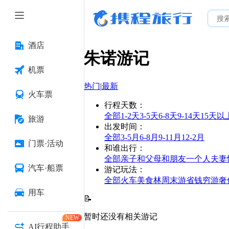
酒店
朱诺
游记
机票
热门
|
最新
火车票
行程天数
：
全部
1-2天
3-5天
6-8天
9-14天
15天以
旅游
出发时间
：
全部
3-5月
6-8月
9-11月
12-2月
门票·活动
和谁出行
：
全部
亲子
和父母
和朋友
一个人
夫妻
汽车·船票
游记玩法
：
全部
火车
美食林
周末游
省钱
穷游
奢
用车
📝
暂时还没有相关游记
NEW
AI行程助手