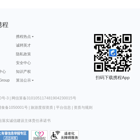
携程
携程热点
诚聘英才
隐私政策
安全中心
中心
知识产权
扫码下载携程App
 Group
算法公示
0号-3
|
网信算备310105117481904230015号
食备1050001号
|
旅游度假资质
|
平台信息
|
资质与规则
站落实诚信建设主体责任承诺书