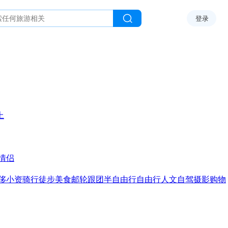
登录
上
情侣
侈
小资
骑行
徒步
美食
邮轮
跟团
半自由行
自由行
人文
自驾
摄影
购物