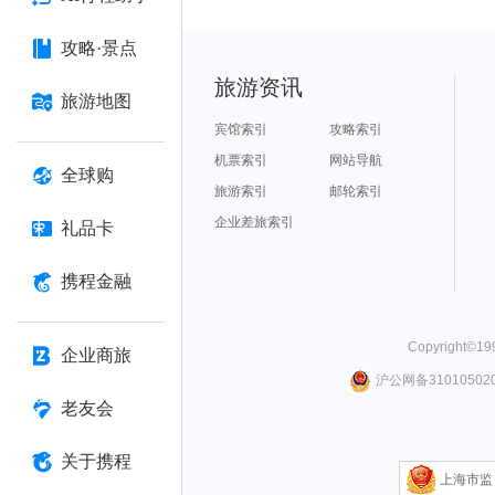
攻略·景点
旅游资讯
旅游地图
宾馆索引
攻略索引
机票索引
网站导航
全球购
旅游索引
邮轮索引
企业差旅索引
礼品卡
携程金融
Copyright©
19
企业商旅
沪公网备310105020
老友会
关于携程
上海市监