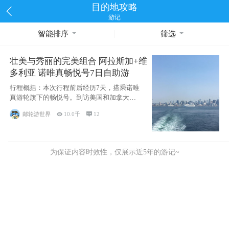
目的地攻略
游记
智能排序
筛选
壮美与秀丽的完美组合 阿拉斯加+维
多利亚 诺唯真畅悦号7日自助游
行程概括：本次行程前后经历7天，搭乘诺唯
真游轮旗下的畅悦号。到访美国和加拿大的4
个州/省：美国华盛顿州
邮轮游世界

10.0千

12
为保证内容时效性，仅展示近5年的游记~