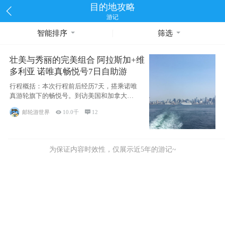
目的地攻略
游记
智能排序
筛选
壮美与秀丽的完美组合 阿拉斯加+维
多利亚 诺唯真畅悦号7日自助游
行程概括：本次行程前后经历7天，搭乘诺唯
真游轮旗下的畅悦号。到访美国和加拿大的4
个州/省：美国华盛顿州
邮轮游世界

10.0千

12
为保证内容时效性，仅展示近5年的游记~