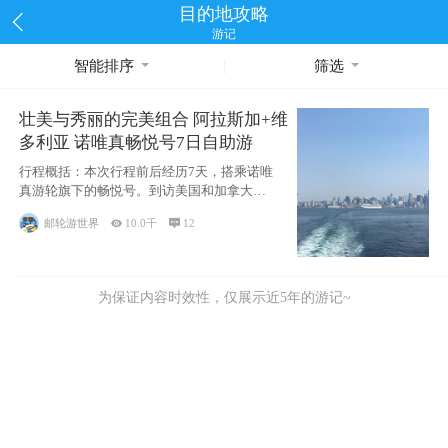
目的地攻略
游记
智能排序
筛选
壮美与秀丽的完美组合 阿拉斯加+维
多利亚 诺唯真畅悦号7日自助游
行程概括：本次行程前后经历7天，搭乘诺唯
真游轮旗下的畅悦号。到访美国和加拿大的4
个州/省：美国华盛顿州
邮轮游世界

10.0千

12
为保证内容时效性，仅展示近5年的游记~